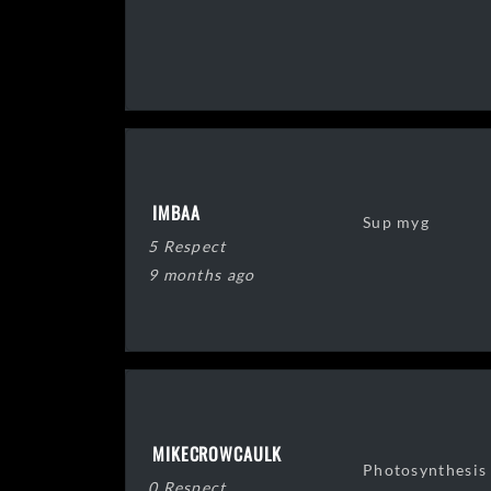
IMBAA
Sup myg
5 Respect
9 months ago
MIKECROWCAULK
Photosynthesis
0 Respect