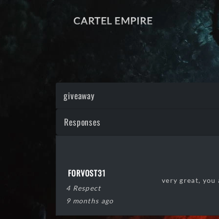
CARTEL EMPIRE
giveaway
Responses
FORVOST31
very great, you 
4 Respect
9 months ago