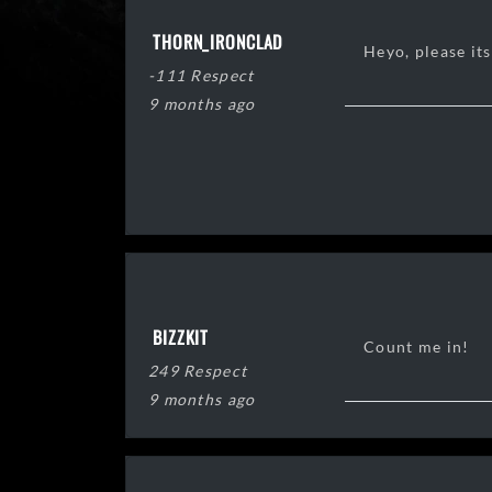
THORN_IRONCLAD
Heyo, please its
-111 Respect
9 months ago
BIZZKIT
Count me in!
249 Respect
9 months ago