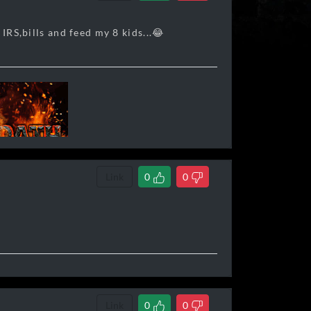
 IRS,bills and feed my 8 kids...😂
Link
0
0
Link
0
0