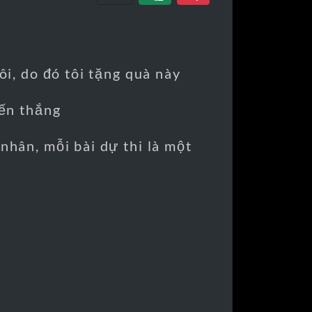
ôi, do đó tôi tặng quà này
hiến thắng
nhân, mỗi bài dự thi là một